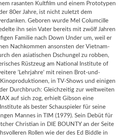
inem rasanten Kultfilm und einem Prototypen
der 80er Jahre, ist nicht zuletzt dem
u verdanken. Geboren wurde Mel Columcille
delte ihn sein Vater bereits mit zwölf Jahren
pfigen Familie nach Down Under um, weil er
ichen Nachkommen ansonsten der Vietnam-
urch den asiatischen Dschungel zu robben,
erisches Rüstzeug am National Institute of
eitere ’Lehrjahre’ mit reinen Brot-und-
n Kinoproduktionen, in TV-Shows und einigen
er Durchbruch: Gleichzeitig zur weltweiten
X auf sich zog, erhielt Gibson eine
stitute als bester Schauspieler für seine
jungen Mannes in TIM (1979). Sein Debüt für
tcher Christian in DIE BOUNTY an der Seite
svolleren Rollen wie der des Ed Biddle in