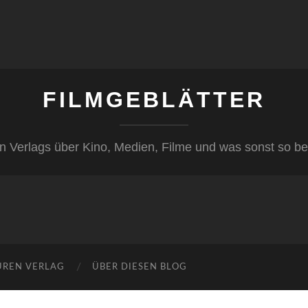
FILMGEBLÄTTER
n Verlags über Kino, Medien, Filme und was sonst so be
ÜREN VERLAG
ÜBER DIESEN BLOG