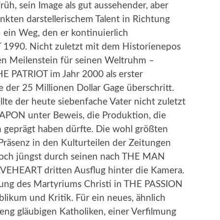
üh, sein Image als gut aussehender, aber
kten darstellerischem Talent in Richtung
– ein Weg, den er kontinuierlich
 1990. Nicht zuletzt mit dem Historienepos
n Meilenstein für seinen Weltruhm –
HE PATRIOT im Jahr 2000 als erster
der 25 Millionen Dollar Gage überschritt.
llte der heute siebenfache Vater nicht zuletzt
APON unter Beweis, die Produktion, die
n geprägt haben dürfte. Die wohl größten
 Präsenz in den Kulturteilen der Zeitungen
edoch jüngst durch seinen nach THE MAN
HEART dritten Ausflug hinter die Kamera.
ellung des Martyriums Christi in THE PASSION
ikum und Kritik. Für ein neues, ähnlich
reng gläubigen Katholiken, einer Verfilmung