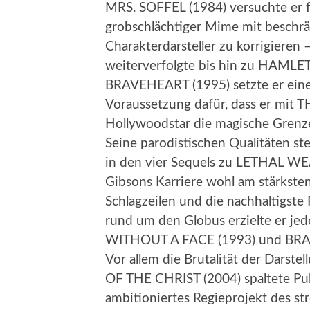
MRS. SOFFEL (1984) versuchte er fr
grobschlächtiger Mime mit beschrän
Charakterdarsteller zu korrigieren 
weiterverfolgte bis hin zu HAMLET
BRAVEHEART (1995) setzte er eine
Voraussetzung dafür, dass er mit T
Hollywoodstar die magische Grenze 
Seine parodistischen Qualitäten ste
in den vier Sequels zu LETHAL WE
Gibsons Karriere wohl am stärkste
Schlagzeilen und die nachhaltigste
rund um den Globus erzielte er j
WITHOUT A FACE (1993) und BRAVE
Vor allem die Brutalität der Darst
OF THE CHRIST (2004) spaltete Publ
ambitioniertes Regieprojekt des st