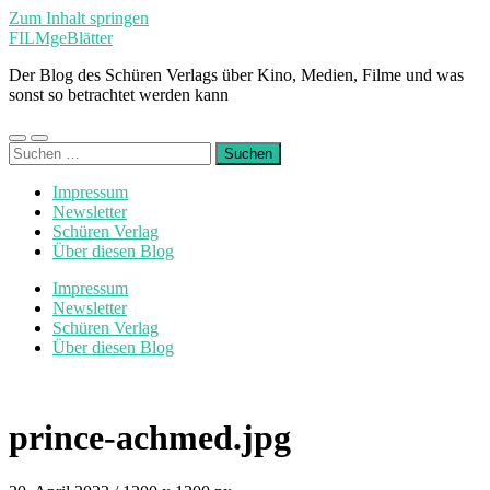
Zum Inhalt springen
FILMgeBlätter
Der Blog des Schüren Verlags über Kino, Medien, Filme und was
sonst so betrachtet werden kann
Mobile-
Suchfeld
Suchen
Menü
ein-/ausblenden
nach:
ein-/ausblenden
Impressum
Newsletter
Schüren Verlag
Über diesen Blog
Impressum
Newsletter
Schüren Verlag
Über diesen Blog
prince-achmed.jpg