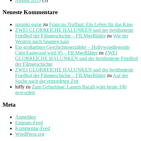
August 2019
(3)
Neueste Kommentare
sprunki game
zu
François Truffaut: Ein Leben für das Kino
ZWEI GLORREICHE HALUNKEN und der berühmteste
Friedhof der Filmgeschichte – FILMgeBlätter
zu
Wie der
Western nach Spanien kam
Ein großartiger Geschichtenerzähler – Hollywoodlegende
Clint Eastwood wird 95 – FILMgeBlätter
zu
ZWEI
GLORREICHE HALUNKEN und der berühmteste Friedhof
der Filmgeschichte
ZWEI GLORREICHE HALUNKEN und der berühmteste
Friedhof der Filmgeschichte – FILMgeBlätter
zu
Auf der
Suche nach der ermordeten Zeit
luffy
zu
Zum Geburtstag: Lauren Bacall wäre heute 100
geworden
Meta
Anmelden
Eintrags-Feed
Kommentar-Feed
WordPress.org