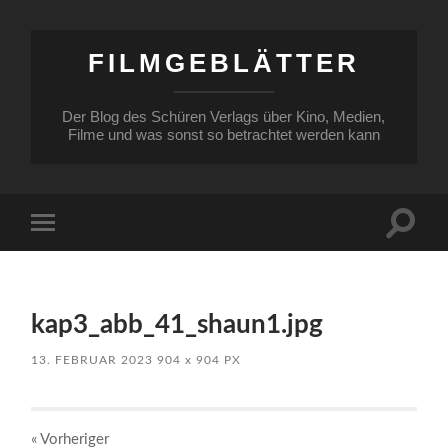
FILMGEBLÄTTER
Der Blog des Schüren Verlags über Kino, Medien,
Filme und was sonst so betrachtet werden kann
Suchfe
Mobile-
ein-/a
Menü
ein-/ausblenden
kap3_abb_41_shaun1.jpg
13. FEBRUAR 2023
904
x
904 PX
« Vorheriger