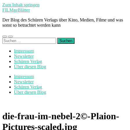
Zum Inhalt springen
FILMgeBlätter
Der Blog des Schüren Verlags über Kino, Medien, Filme und was
sonst so betrachtet werden kann
Mobile-
Suchfeld
Suchen
Menü
ein-/ausblenden
nach:
ein-/ausblenden
Impressum
Newsletter
Schüren Verlag
Über diesen Blog
Impressum
Newsletter
Schüren Verlag
Über diesen Blog
die-frau-im-nebel-2©-Plaion-
Pictures-scaled.jpg