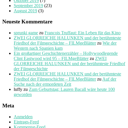
Oktober 2019
(7)
September 2019
(23)
August 2019
(3)
Neueste Kommentare
sprunki game
zu
François Truffaut: Ein Leben für das Kino
ZWEI GLORREICHE HALUNKEN und der berühmteste
Friedhof der Filmgeschichte – FILMgeBlätter
zu
Wie der
Western nach Spanien kam
Ein großartiger Geschichtenerzähler – Hollywoodlegende
Clint Eastwood wird 95 – FILMgeBlätter
zu
ZWEI
GLORREICHE HALUNKEN und der berühmteste Friedhof
der Filmgeschichte
ZWEI GLORREICHE HALUNKEN und der berühmteste
Friedhof der Filmgeschichte – FILMgeBlätter
zu
Auf der
Suche nach der ermordeten Zeit
luffy
zu
Zum Geburtstag: Lauren Bacall wäre heute 100
geworden
Meta
Anmelden
Eintrags-Feed
Kommentar-Feed