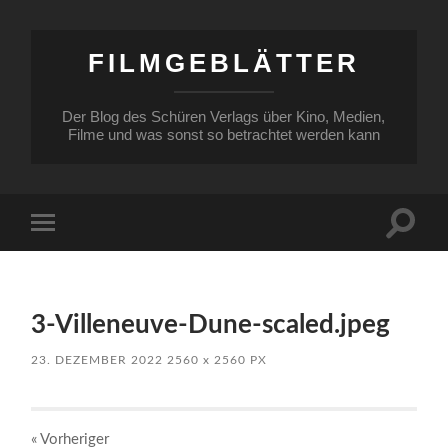
FILMGEBLÄTTER
Der Blog des Schüren Verlags über Kino, Medien,
Filme und was sonst so betrachtet werden kann
Suchfe
Mobile-
ein-/a
Menü
ein-/ausblenden
3-Villeneuve-Dune-scaled.jpeg
23. DEZEMBER 2022
2560
x
2560 PX
« Vorheriger