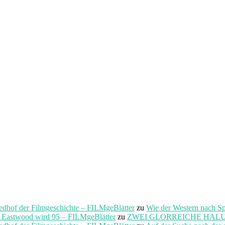
f der Filmgeschichte – FILMgeBlätter
zu
Wie der Western nach S
t Eastwood wird 95 – FILMgeBlätter
zu
ZWEI GLORREICHE HALUNKEN 