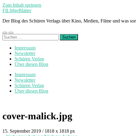
Zum Inhalt springen
FILMgeBlätter
Der Blog des Schüren Verlags über Kino, Medien, Filme und was son
Mobile-
Suchfeld
Suchen
Menü
ein-/ausblenden
nach:
ein-/ausblenden
Impressum
Newsletter
Schüren Verlag
Über diesen Blog
Impressum
Newsletter
Schüren Verlag
Über diesen Blog
cover-malick.jpg
15. September 2019
/
1818
x
1818 px