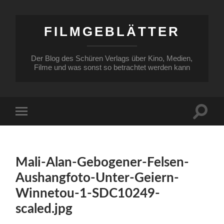
FILMGEBLÄTTER
Der Blog des Schüren Verlags über Kino, Medien,
Filme und was sonst so betrachtet werden kann
Suchfe
Mobile-
ein-/a
Menü
ein-/ausblenden
Mali-Alan-Gebogener-Felsen-
Aushangfoto-Unter-Geiern-
Winnetou-1-SDC10249-
scaled.jpg