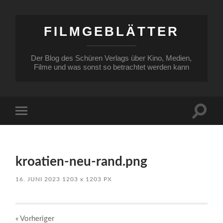
FILMGEBLÄTTER
Der Blog des Schüren Verlags über Kino, Medien,
Filme und was sonst so betrachtet werden kann
Suchfe
Mobile-
ein-/a
Menü
ein-/ausblenden
kroatien-neu-rand.png
16. JUNI 2023
1203
x
1203 PX
« Vorheriger