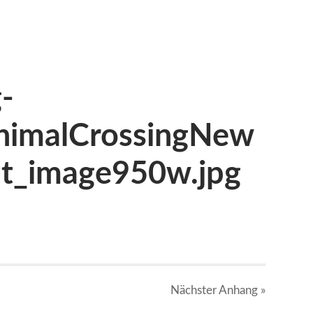
-
nimalCrossingNew
nt_image950w.jpg
Nächster
Anhang
»