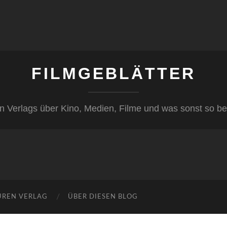
FILMGEBLÄTTER
n Verlags über Kino, Medien, Filme und was sonst so be
ÜREN VERLAG
ÜBER DIESEN BLOG