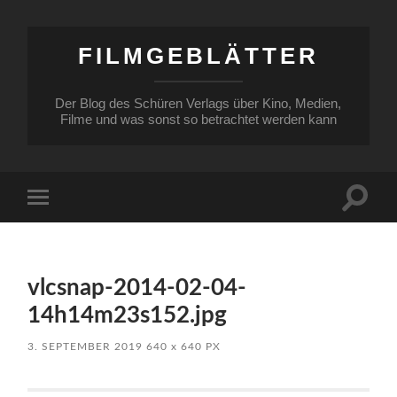
FILMGEBLÄTTER
Der Blog des Schüren Verlags über Kino, Medien,
Filme und was sonst so betrachtet werden kann
Suchfe
Mobile-
ein-/a
Menü
ein-/ausblenden
vlcsnap-2014-02-04-
14h14m23s152.jpg
3. SEPTEMBER 2019
640
x
640 PX