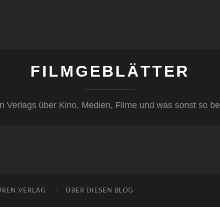
FILMGEBLÄTTER
n Verlags über Kino, Medien, Filme und was sonst so be
ÜREN VERLAG
ÜBER DIESEN BLOG