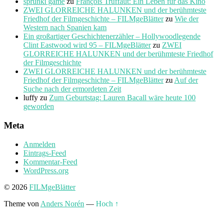
sprunki game
zu
François Truffaut: Ein Leben für das Kino
ZWEI GLORREICHE HALUNKEN und der berühmteste
Friedhof der Filmgeschichte – FILMgeBlätter
zu
Wie der
Western nach Spanien kam
Ein großartiger Geschichtenerzähler – Hollywoodlegende
Clint Eastwood wird 95 – FILMgeBlätter
zu
ZWEI
GLORREICHE HALUNKEN und der berühmteste Friedhof
der Filmgeschichte
ZWEI GLORREICHE HALUNKEN und der berühmteste
Friedhof der Filmgeschichte – FILMgeBlätter
zu
Auf der
Suche nach der ermordeten Zeit
luffy
zu
Zum Geburtstag: Lauren Bacall wäre heute 100
geworden
Meta
Anmelden
Eintrags-Feed
Kommentar-Feed
WordPress.org
© 2026
FILMgeBlätter
Theme von
Anders Norén
—
Hoch ↑