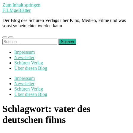
Zum Inhalt springen
FILMgeBlätter
Der Blog des Schüren Verlags über Kino, Medien, Filme und was
sonst so betrachtet werden kann
Mobile-
Suchfeld
Suchen
Menü
ein-/ausblenden
nach:
ein-/ausblenden
Impressum
Newsletter
Schüren Verlag
Über diesen Blog
Impressum
Newsletter
Schüren Verlag
Über diesen Blog
Schlagwort:
vater des
deutschen films