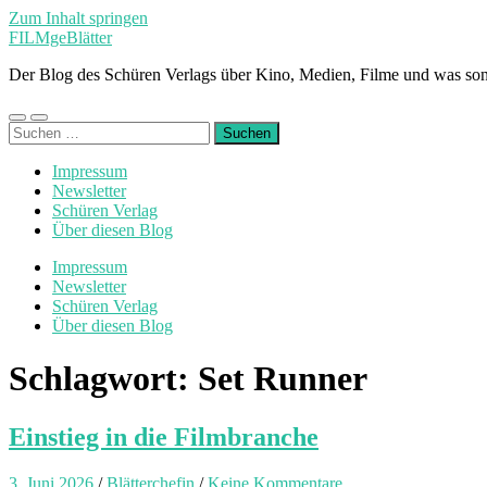
Zum Inhalt springen
FILMgeBlätter
Der Blog des Schüren Verlags über Kino, Medien, Filme und was son
Mobile-
Suchfeld
Suchen
Menü
ein-/ausblenden
nach:
ein-/ausblenden
Impressum
Newsletter
Schüren Verlag
Über diesen Blog
Impressum
Newsletter
Schüren Verlag
Über diesen Blog
Schlagwort:
Set Runner
Einstieg in die Filmbranche
3. Juni 2026
/
Blätterchefin
/
Keine Kommentare