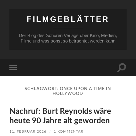
FILMGEBLÄTTER
Der Blog des Schüren Verlags über Kino, Medien,
Filme und was sonst so betrachtet werden kann
Suchfe
Mobile-
ein-/a
Menü
ein-/ausblenden
SCHLAGWORT:
ONCE UPON A TIME IN
HOLLYWOOD
Nachruf: Burt Reynolds wäre
heute 90 Jahre alt geworden
11. FEBRUAR 2026
/
1 KOMMENTAR