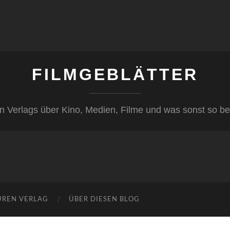
FILMGEBLÄTTER
n Verlags über Kino, Medien, Filme und was sonst so be
ÜREN VERLAG
ÜBER DIESEN BLOG