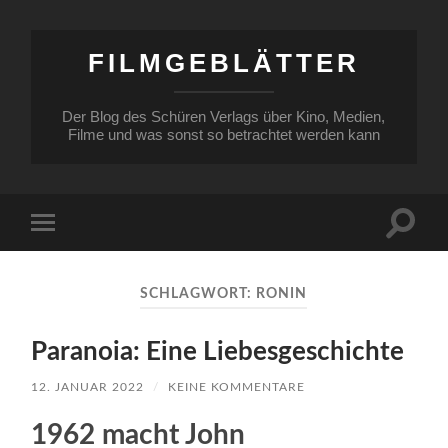
FILMGEBLÄTTER
Der Blog des Schüren Verlags über Kino, Medien,
Filme und was sonst so betrachtet werden kann
Suchfe
Mobile-
ein-/a
Menü
ein-/ausblenden
SCHLAGWORT:
RONIN
Paranoia: Eine Liebesgeschichte
12. JANUAR 2022
/
KEINE KOMMENTARE
1962 macht John