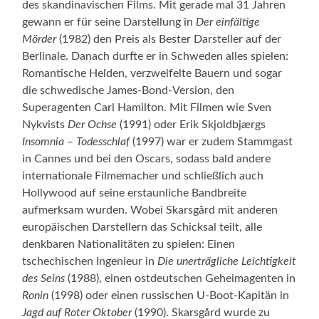
des skandinavischen Films. Mit gerade mal 31 Jahren
gewann er für seine Darstellung in
Der einfältige
Mörder
(1982) den Preis als Bester Darsteller auf der
Berlinale. Danach durfte er in Schweden alles spielen:
Romantische Helden, verzweifelte Bauern und sogar
die schwedische James-Bond-Version, den
Superagenten Carl Hamilton. Mit Filmen wie Sven
Nykvists
Der Ochse
(1991) oder Erik Skjoldbjærgs
Insomnia – Todesschlaf
(1997) war er zudem Stammgast
in Cannes und bei den Oscars, sodass bald andere
internationale Filmemacher und schließlich auch
Hollywood auf seine erstaunliche Bandbreite
aufmerksam wurden. Wobei Skarsgård mit anderen
europäischen Darstellern das Schicksal teilt, alle
denkbaren Nationalitäten zu spielen: Einen
tschechischen Ingenieur in
Die unerträgliche Leichtigkeit
des Seins
(1988), einen ostdeutschen Geheimagenten in
Ronin
(1998) oder einen russischen U-Boot-Kapitän in
Jagd auf Roter Oktober
(1990). Skarsgård wurde zu