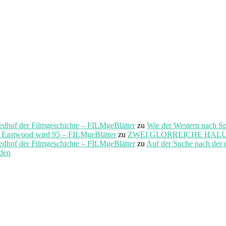
f der Filmgeschichte – FILMgeBlätter
zu
Wie der Western nach S
t Eastwood wird 95 – FILMgeBlätter
zu
ZWEI GLORREICHE HALUNKEN 
f der Filmgeschichte – FILMgeBlätter
zu
Auf der Suche nach der 
rden