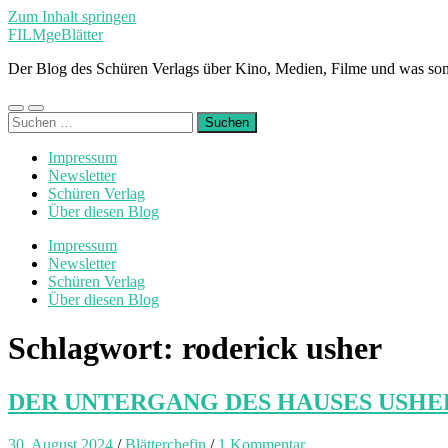
Zum Inhalt springen
FILMgeBlätter
Der Blog des Schüren Verlags über Kino, Medien, Filme und was son
Mobile-
Suchfeld
Suchen
Menü
ein-/ausblenden
nach:
ein-/ausblenden
Impressum
Newsletter
Schüren Verlag
Über diesen Blog
Impressum
Newsletter
Schüren Verlag
Über diesen Blog
Schlagwort:
roderick usher
DER UNTERGANG DES HAUSES USHER – ei
30. August 2024
/
Blätterchefin
/
1 Kommentar