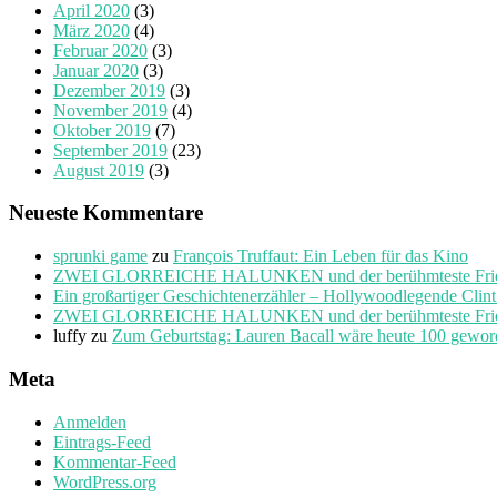
April 2020
(3)
März 2020
(4)
Februar 2020
(3)
Januar 2020
(3)
Dezember 2019
(3)
November 2019
(4)
Oktober 2019
(7)
September 2019
(23)
August 2019
(3)
Neueste Kommentare
sprunki game
zu
François Truffaut: Ein Leben für das Kino
ZWEI GLORREICHE HALUNKEN und der berühmteste Friedho
Ein großartiger Geschichtenerzähler – Hollywoodlegende Clin
ZWEI GLORREICHE HALUNKEN und der berühmteste Friedho
luffy
zu
Zum Geburtstag: Lauren Bacall wäre heute 100 gewo
Meta
Anmelden
Eintrags-Feed
Kommentar-Feed
WordPress.org