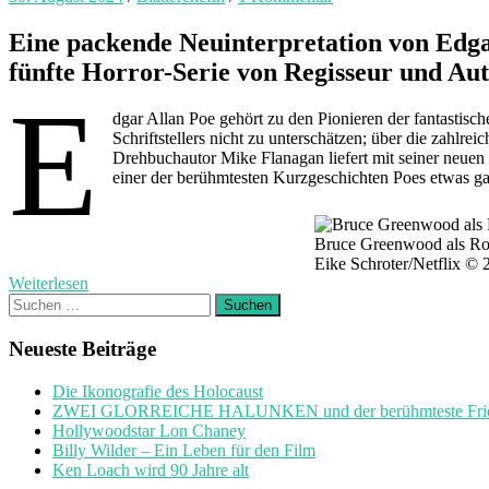
Eine packende Neuinterpretation von Edgar
fünfte Horror-Serie von Regisseur und Aut
E
dgar Allan Poe gehört zu den Pionieren der fantastisc
Schriftstellers nicht zu unterschätzen; über die zahlr
Drehbuchautor Mike Flanagan liefert mit seiner neuen
einer der berühmtesten Kurzgeschichten Poes etwas g
Bruce Greenwood als
Eike Schroter/Netflix © 
Weiterlesen
Suchen
nach:
Neueste Beiträge
Die Ikonografie des Holocaust
ZWEI GLORREICHE HALUNKEN und der berühmteste Friedh
Hollywoodstar Lon Chaney
Billy Wilder – Ein Leben für den Film
Ken Loach wird 90 Jahre alt