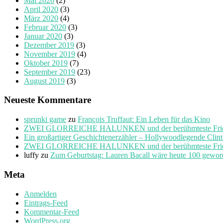
Mai 2020
(2)
April 2020
(3)
März 2020
(4)
Februar 2020
(3)
Januar 2020
(3)
Dezember 2019
(3)
November 2019
(4)
Oktober 2019
(7)
September 2019
(23)
August 2019
(3)
Neueste Kommentare
sprunki game
zu
François Truffaut: Ein Leben für das Kino
ZWEI GLORREICHE HALUNKEN und der berühmteste Friedho
Ein großartiger Geschichtenerzähler – Hollywoodlegende Clin
ZWEI GLORREICHE HALUNKEN und der berühmteste Friedho
luffy
zu
Zum Geburtstag: Lauren Bacall wäre heute 100 gewo
Meta
Anmelden
Eintrags-Feed
Kommentar-Feed
WordPress.org