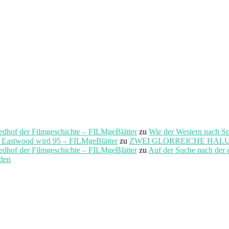
f der Filmgeschichte – FILMgeBlätter
zu
Wie der Western nach S
t Eastwood wird 95 – FILMgeBlätter
zu
ZWEI GLORREICHE HALUNKEN 
f der Filmgeschichte – FILMgeBlätter
zu
Auf der Suche nach der 
rden