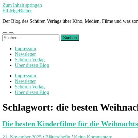
Zum Inhalt springen
FILMgeBlätter
Der Blog des Schüren Verlags über Kino, Medien, Filme und was son
Mobile-
Suchfeld
Suchen
Menü
ein-/ausblenden
nach:
ein-/ausblenden
Impressum
Newsletter
Schüren Verlag
Über diesen Blog
Impressum
Newsletter
Schüren Verlag
Über diesen Blog
Schlagwort:
die besten Weihnac
Die besten Kinderfilme für die Weihnachts
21. November 2025
/
Blätterchefin
/
Keine Kommentare