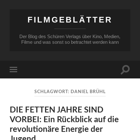
FILMGEBLÄTTER
Der Blog des Schüren Verlags über Kino, Medien,
Filme und was sonst so betrachtet werden kann
Suchfe
Mobile-
ein-/a
Menü
ein-/ausblenden
SCHLAGWORT:
DANIEL BRÜHL
DIE FETTEN JAHRE SIND
VORBEI: Ein Rückblick auf die
revolutionäre Energie der
Jugend