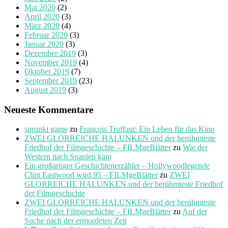
Mai 2020
(2)
April 2020
(3)
März 2020
(4)
Februar 2020
(3)
Januar 2020
(3)
Dezember 2019
(3)
November 2019
(4)
Oktober 2019
(7)
September 2019
(23)
August 2019
(3)
Neueste Kommentare
sprunki game
zu
François Truffaut: Ein Leben für das Kino
ZWEI GLORREICHE HALUNKEN und der berühmteste
Friedhof der Filmgeschichte – FILMgeBlätter
zu
Wie der
Western nach Spanien kam
Ein großartiger Geschichtenerzähler – Hollywoodlegende
Clint Eastwood wird 95 – FILMgeBlätter
zu
ZWEI
GLORREICHE HALUNKEN und der berühmteste Friedhof
der Filmgeschichte
ZWEI GLORREICHE HALUNKEN und der berühmteste
Friedhof der Filmgeschichte – FILMgeBlätter
zu
Auf der
Suche nach der ermordeten Zeit