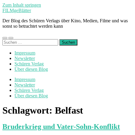
Zum Inhalt springen
FILMgeBlätter
Der Blog des Schüren Verlags über Kino, Medien, Filme und was
sonst so betrachtet werden kann
Mobile-
Suchfeld
Suchen
Menü
ein-/ausblenden
nach:
ein-/ausblenden
Impressum
Newsletter
Schüren Verlag
Über diesen Blog
Impressum
Newsletter
Schüren Verlag
Über diesen Blog
Schlagwort:
Belfast
Bruderkrieg und Vater-Sohn-Konflikt