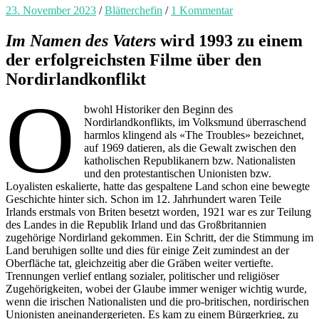
23. November 2023
/
Blätterchefin
/
1 Kommentar
Im Namen des Vaters
wird 1993 zu einem
der erfolgreichsten Filme über den
Nordirlandkonflikt
O
bwohl Historiker den Beginn des
Nordirlandkonflikts, im Volksmund überraschend
harmlos klingend als «The Troubles» bezeichnet,
auf 1969 datieren, als die Gewalt zwischen den
katholischen Republikanern bzw. Nationalisten
und den protestantischen Unionisten bzw.
Loyalisten eskalierte, hatte das gespaltene Land schon eine bewegte
Geschichte hinter sich. Schon im 12. Jahrhundert waren Teile
Irlands erstmals von Briten besetzt worden, 1921 war es zur Teilung
des Landes in die Republik Irland und das Großbritannien
zugehörige Nordirland gekommen. Ein Schritt, der die Stimmung im
Land beruhigen sollte und dies für einige Zeit zumindest an der
Oberfläche tat, gleichzeitig aber die Gräben weiter vertiefte.
Trennungen verlief entlang sozialer, politischer und religiöser
Zugehörigkeiten, wobei der Glaube immer weniger wichtig wurde,
wenn die irischen Nationalisten und die pro-britischen, nordirischen
Unionisten aneinandergerieten. Es kam zu einem Bürgerkrieg, zu