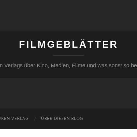
FILMGEBLÄTTER
n Verlags über Kino, Medien, Filme und was sonst so be
ÜREN VERLAG
ÜBER DIESEN BLOG