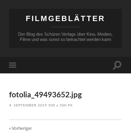
FILMGEBLÄTTER
Der Blog des Schüren Verlags über Kino, Medien,
Filme und was sonst so betrachtet werden kann
Suchfe
Mobile-
ein-/a
Menü
ein-/ausblenden
fotolia_49493652.jpg
4. SEPTEMBER 2019
500
x
500 PX
« Vorheriger