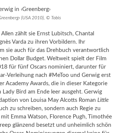
Greenberg
›
(USA 2010), © Tobis
len zählt sie Ernst Lubitsch, Chantal
ès Varda zu ihren Vorbildern. Ihr
em sie auch für das Drehbuch verantwortlich
ionen Dollar Budget. Weltweit spielt der Film
018 für fünf Oscars nominiert, darunter für
Oscar-Verleihung nach #MeToo und Gerwig erst
der Academy Awards, die in dieser Kategorie
nn Lady Bird am Ende leer ausgeht. Gerwig
 Adaption von Louisa May Alcotts Roman
Little
uch zu schreiben, sondern auch Regie zu
lm, mit Emma Watson, Florence Pugh, Timothée
reep glänzend besetzt und unheimlich schön