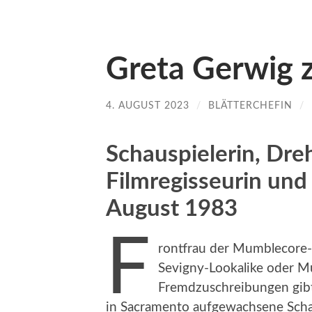
Greta Gerwig 
4. AUGUST 2023
/
BLÄTTERCHEFIN
/
Schauspielerin, Dre
Filmregisseurin und
August 1983
F
rontfrau der Mumblecore-B
Sevigny-Lookalike oder 
Fremdzuschreibungen gibt 
in Sacramento aufgewachsene Scha