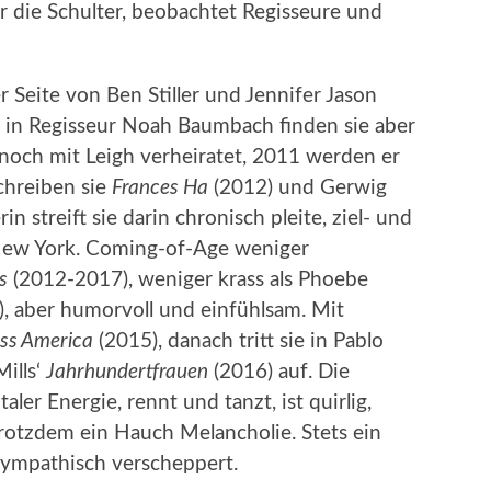
r die Schulter, beobachtet Regisseure und
r Seite von Ben Stiller und Jennifer Jason
, in Regisseur Noah Baumbach finden sie aber
noch mit Leigh verheiratet, 2011 werden er
chreiben sie
Frances Ha
(2012) und Gerwig
rin streift sie darin chronisch pleite, ziel- und
 New York. Coming-of-Age weniger
s
(2012-2017), weniger krass als Phoebe
, aber humorvoll und einfühlsam. Mit
ss America
(2015), danach tritt sie in Pablo
ills‘
Jahrhundertfrauen
(2016) auf. Die
aler Energie, rennt und tanzt, ist quirlig,
trotzdem ein Hauch Melancholie. Stets ein
sympathisch verscheppert.