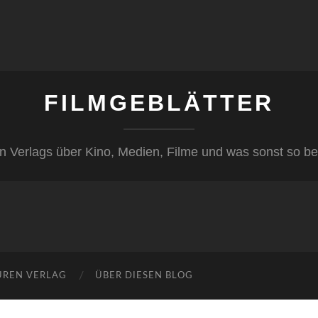
FILMGEBLÄTTER
n Verlags über Kino, Medien, Filme und was sonst so be
ÜREN VERLAG
ÜBER DIESEN BLOG