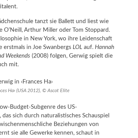
italent.
dchenschule tanzt sie Ballett und liest wie
 O’Neill, Arthur Miller oder Tom Stoppard.
hilosophie in New York, wo ihre Leidenschaft
ie erstmals in Joe Swanbergs
LOL
auf.
Hannah
and Weekends
(2008) folgen, Gerwig spielt die
uch mit.
nces Ha
›
(USA 2012), © Ascot Elite
 Low-Budget-Subgenre des US-
das sich durch naturalistisches Schauspiel
zwischenmenschliche Beziehungen von
ernt sie alle Gewerke kennen, schaut in