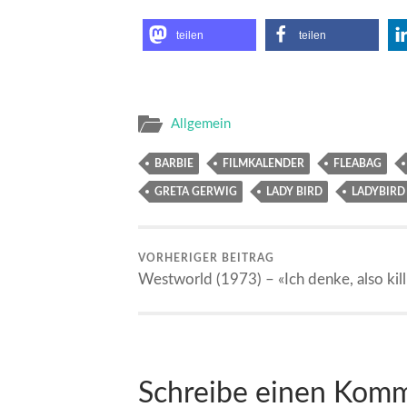
teilen
teilen
Allgemein
BARBIE
FILMKALENDER
FLEABAG
GRETA GERWIG
LADY BIRD
LADYBIRD
VORHERIGER BEITRAG
Westworld (1973) – «Ich denke, also kill
Schreibe einen Kom