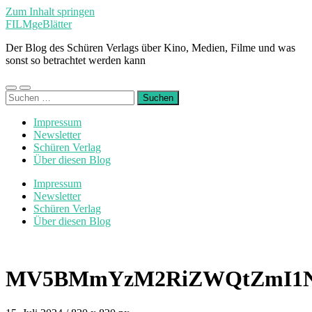
Zum Inhalt springen
FILMgeBlätter
Der Blog des Schüren Verlags über Kino, Medien, Filme und was
sonst so betrachtet werden kann
Mobile-
Suchfeld
Suchen
Menü
ein-/ausblenden
nach:
ein-/ausblenden
Impressum
Newsletter
Schüren Verlag
Über diesen Blog
Impressum
Newsletter
Schüren Verlag
Über diesen Blog
MV5BMmYzM2RiZWQtZmI1NC