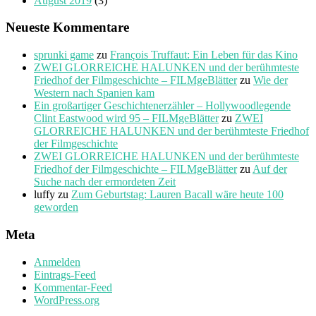
August 2019
(3)
Neueste Kommentare
sprunki game
zu
François Truffaut: Ein Leben für das Kino
ZWEI GLORREICHE HALUNKEN und der berühmteste
Friedhof der Filmgeschichte – FILMgeBlätter
zu
Wie der
Western nach Spanien kam
Ein großartiger Geschichtenerzähler – Hollywoodlegende
Clint Eastwood wird 95 – FILMgeBlätter
zu
ZWEI
GLORREICHE HALUNKEN und der berühmteste Friedhof
der Filmgeschichte
ZWEI GLORREICHE HALUNKEN und der berühmteste
Friedhof der Filmgeschichte – FILMgeBlätter
zu
Auf der
Suche nach der ermordeten Zeit
luffy
zu
Zum Geburtstag: Lauren Bacall wäre heute 100
geworden
Meta
Anmelden
Eintrags-Feed
Kommentar-Feed
WordPress.org