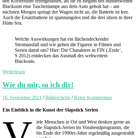
den Kofferraum offengelassen, als sie zu Beginn des bundesweiten
Blackouts eine Taschenlampe aus dem Auto geholt hat – am
nächsten Morgen springt der Wagen nicht an, die Batterie ist leer.
Auch die Ersatzbatterie ist spannungslos und die drei sitzen in ihrer
Hütte fest.
Welche Auswirkungen hat ein flächendeckender
Stromausfall und wie gehen die Figuren in Filmen und
Serien damit um? Hier: Die Charaktere in FIN (‚Ende‘,
S 2012) entdecken das Ausmaß des weltweitem
Blackouts.
Weiterlesen
Wie du mir, so ich dir!
16. September 2021
/
Blätterchefin
/
Keine Kommentare
Ein Einblick in die Kunst der Slapstick Serien
V
iele Menschen in Ost und West denken gerne an
die Slapstick-Serien im Vorabendprogramm, die
bis Ende der 1990er-Jahre regelmäßig ausgestrahlt