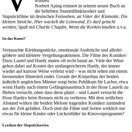
wurden.
Norbert Aping erinnert in seinem neuen Buch an
die beliebten Stummfilmklassiker und
Slapstickfilme im deutschen Fernsehen, an
Väter der Klamotte
,
Die
kleinen Strolche
,
Hier wackelt die Leinwand, Es darf gelacht
werden, Spaß mit Charlie Chaplin, Wenn die Korken knallen
u.v.a.
Ist das Kunst?
Vertauschte Kleidungsstücke, emotionale Ausbrüche und allerlei
größere und kleinere Vergeltungsaktionen. Die Filme des Komiker-
Duos Laurel und Hardy muten oft recht banal an. Viele der Witze
gehen dabei auf Kosten des umfangreicheren Hardy, der immer
wieder auf kuriose Weise verletzt wird – was nicht selten mit einem
brennenden Hinterteil endet. Gerade der Körperbau der beiden
äußerlich ungleichen Männer sorgt beim Publikum für Lacher, etwa
wenn Hardy nach einem Gefängnisausbruch in der Hose Laurels zu
fliehen versucht, ohne dass diese platzt – und Laurel versucht die
Hose Hardys beim Rennen nicht zu verlieren. Mit dem zeitlichen
Abstand wirken die beiden Melone tragenden Komiker zumindest
aus der Zeit gefallen. Doch sind die Filme und Serien wirklich nur
etwas für kleine Kinder oder Lückenfüller im Kinovorprogramm?
Lexikon der Slapstickserien