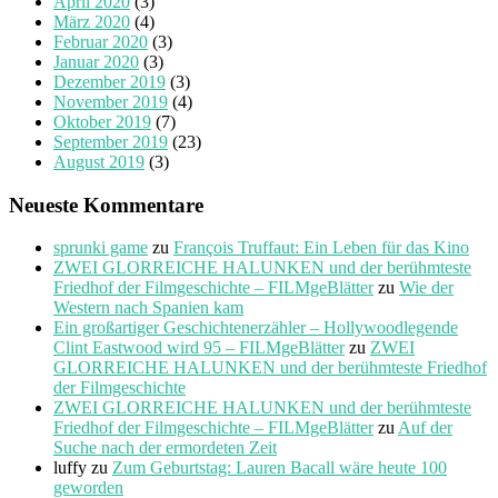
April 2020
(3)
März 2020
(4)
Februar 2020
(3)
Januar 2020
(3)
Dezember 2019
(3)
November 2019
(4)
Oktober 2019
(7)
September 2019
(23)
August 2019
(3)
Neueste Kommentare
sprunki game
zu
François Truffaut: Ein Leben für das Kino
ZWEI GLORREICHE HALUNKEN und der berühmteste
Friedhof der Filmgeschichte – FILMgeBlätter
zu
Wie der
Western nach Spanien kam
Ein großartiger Geschichtenerzähler – Hollywoodlegende
Clint Eastwood wird 95 – FILMgeBlätter
zu
ZWEI
GLORREICHE HALUNKEN und der berühmteste Friedhof
der Filmgeschichte
ZWEI GLORREICHE HALUNKEN und der berühmteste
Friedhof der Filmgeschichte – FILMgeBlätter
zu
Auf der
Suche nach der ermordeten Zeit
luffy
zu
Zum Geburtstag: Lauren Bacall wäre heute 100
geworden