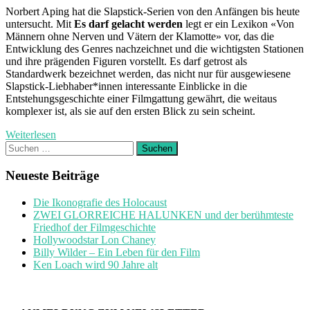
Norbert Aping hat die Slapstick-Serien von den Anfängen bis heute
untersucht. Mit
Es darf gelacht werden
legt er ein Lexikon «Von
Männern ohne Nerven und Vätern der Klamotte» vor, das die
Entwicklung des Genres nachzeichnet und die wichtigsten Stationen
und ihre prägenden Figuren vor­stellt. Es darf getrost als
Standardwerk bezeichnet werden, das nicht nur für ausgewiesene
Slapstick-­Liebhaber*innen in­te­ressante Einblicke in die
Entstehungsgeschichte einer Filmgattung gewährt, die weitaus
komplexer ist, als sie auf den ersten Blick zu sein scheint.
Weiterlesen
Suchen
nach:
Neueste Beiträge
Die Ikonografie des Holocaust
ZWEI GLORREICHE HALUNKEN und der berühmteste
Friedhof der Filmgeschichte
Hollywoodstar Lon Chaney
Billy Wilder – Ein Leben für den Film
Ken Loach wird 90 Jahre alt