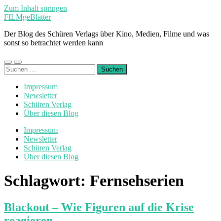
Zum Inhalt springen
FILMgeBlätter
Der Blog des Schüren Verlags über Kino, Medien, Filme und was
sonst so betrachtet werden kann
Mobile-
Suchfeld
Suchen
Menü
ein-/ausblenden
nach:
ein-/ausblenden
Impressum
Newsletter
Schüren Verlag
Über diesen Blog
Impressum
Newsletter
Schüren Verlag
Über diesen Blog
Schlagwort:
Fernsehserien
Blackout – Wie Figuren auf die Krise
reagieren