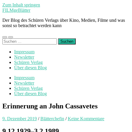
Zum Inhalt springen
FILMgeBlätter
Der Blog des Schüren Verlags über Kino, Medien, Filme und was
sonst so betrachtet werden kann
Mobile-
Suchfeld
Suchen
Menü
ein-/ausblenden
nach:
ein-/ausblenden
Impressum
Newsletter
Schüren Verlag
Über diesen Blog
Impressum
Newsletter
Schüren Verlag
Über diesen Blog
Erinnerung an John Cassavetes
9. Dezember 2019
/
Blätterchefin
/
Keine Kommentare
9.12.1929–3.2.1989