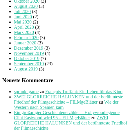
Oktober 2020
(3)
August 2020
(3)
Juli 2020
(3)
Juni 2020
(2)
Mai 2020
(2)
April 2020
(3)
März 2020
(4)
Februar 2020
(3)
Januar 2020
(3)
Dezember 2019
(3)
November 2019
(4)
Oktober 2019
(7)
September 2019
(23)
August 2019
(3)
Neueste Kommentare
sprunki game
zu
François Truffaut: Ein Leben für das Kino
ZWEI GLORREICHE HALUNKEN und der berühmteste
Friedhof der Filmgeschichte – FILMgeBlätter
zu
Wie der
Western nach Spanien kam
Ein großartiger Geschichtenerzähler – Hollywoodlegende
Clint Eastwood wird 95 – FILMgeBlätter
zu
ZWEI
GLORREICHE HALUNKEN und der berühmteste Friedhof
der Filmgeschichte