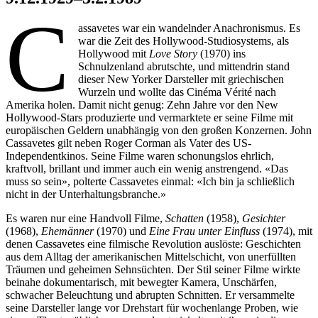
C
assavetes war ein wandelnder Anachronismus. Es
war die Zeit des Hollywood-Studiosystems, als
Hollywood mit
Love Story
(1970) ins
Schnulzenland abrutschte, und mittendrin stand
dieser New Yorker Darsteller mit griechischen
Wurzeln und wollte das Cinéma Vérité nach
Amerika holen. Damit nicht genug: Zehn Jahre vor den New
Hollywood-Stars produzierte und vermarktete er seine Filme mit
europäischen Geldern unabhängig von den großen Konzernen. John
Cassavetes gilt neben Roger Corman als Vater des US-
Independentkinos. Seine Filme waren schonungslos ehrlich,
kraftvoll, brillant und immer auch ein wenig anstrengend. «Das
muss so sein», polterte Cassavetes einmal: «Ich bin ja schließlich
nicht in der Unterhaltungsbranche.»
Es waren nur eine Handvoll Filme,
Schatten
(1958),
Gesichter
(1968),
Ehemänner
(1970) und
Eine Frau unter Einfluss
(1974), mit
denen Cassavetes eine filmische Revolution auslöste: Geschichten
aus dem Alltag der amerikanischen Mittelschicht, von unerfüllten
Träumen und geheimen Sehnsüchten. Der Stil seiner Filme wirkte
beinahe dokumentarisch, mit bewegter Kamera, Unschärfen,
schwacher Beleuchtung und abrupten Schnitten. Er versammelte
seine Darsteller lange vor Drehstart für wochenlange Proben, wie