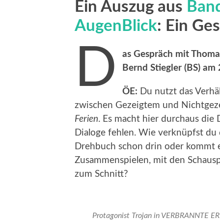
Ein Auszug aus
Band
AugenBlick
: Ein Ge
D
as Gespräch mit Thomas
Bernd Stiegler (BS) am 
ÖE:
Du nutzt das Verhä
zwischen Gezeigtem und Nichtgezeig
Ferien
. Es macht hier durchaus die
Dialoge fehlen. Wie verknüpfst du 
Drehbuch schon drin oder kommt e
Zusammenspielen, mit den Schauspie
zum Schnitt?
Protagonist Trojan in VERBRANNTE ERD