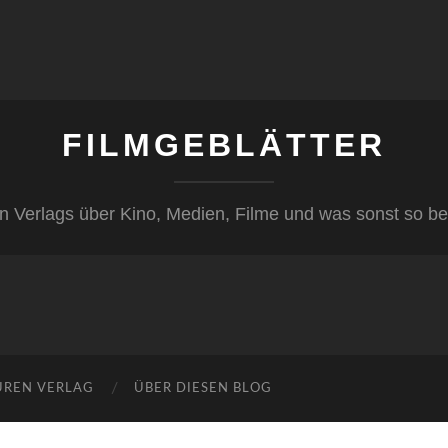
FILMGEBLÄTTER
n Verlags über Kino, Medien, Filme und was sonst so be
ÜREN VERLAG
ÜBER DIESEN BLOG