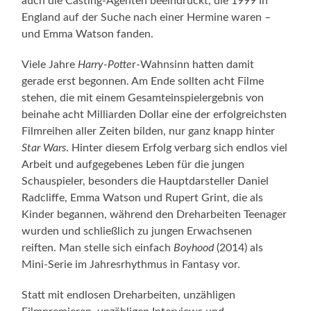
auch die Casting-Agenten beeindruckt, die 1999 in
England auf der Suche nach einer Hermine waren –
und Emma Watson fanden.
Viele Jahre
Harry-Potte
r-Wahnsinn hatten damit
gerade erst begonnen. Am Ende sollten acht Filme
stehen, die mit einem Gesamteinspielergebnis von
beinahe acht Milliarden Dollar eine der erfolgreichsten
Filmreihen aller Zeiten bilden, nur ganz knapp hinter
Star Wars
. Hinter diesem Erfolg verbarg sich endlos viel
Arbeit und aufgegebenes Leben für die jungen
Schauspieler, besonders die Hauptdarsteller Daniel
Radcliffe, Emma Watson und Rupert Grint, die als
Kinder begannen, während den Dreharbeiten Teenager
wurden und schließlich zu jungen Erwachsenen
reiften. Man stelle sich einfach
Boyhood
(2014) als
Mini-Serie im Jahresrhythmus in Fantasy vor.
Statt mit endlosen Dreharbeiten, unzähligen