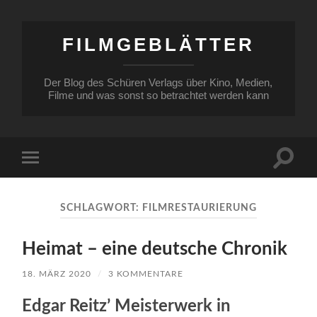
FILMGEBLÄTTER
Der Blog des Schüren Verlags über Kino, Medien,
Filme und was sonst so betrachtet werden kann
Suchfe
Mobile-
ein-/a
Menü
ein-/ausblenden
SCHLAGWORT:
FILMRESTAURIERUNG
Heimat – eine deutsche Chronik
18. MÄRZ 2020
/
3 KOMMENTARE
Edgar Reitz’ Meisterwerk in