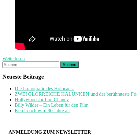
Weiterlesen
Suchen
nach:
Neueste Beiträge
Die Ikonografie des Holocaust
ZWEI GLORREICHE HALUNKEN und der berühmteste Friedh
Hollywoodstar Lon Chaney
Billy Wilder – Ein Leben für den Film
Ken Loach wird 90 Jahre alt
ANMELDUNG ZUM NEWSLETTER