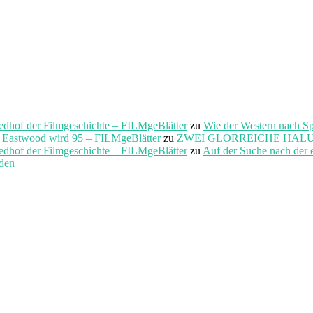
f der Filmgeschichte – FILMgeBlätter
zu
Wie der Western nach S
t Eastwood wird 95 – FILMgeBlätter
zu
ZWEI GLORREICHE HALUNKEN 
f der Filmgeschichte – FILMgeBlätter
zu
Auf der Suche nach der 
rden