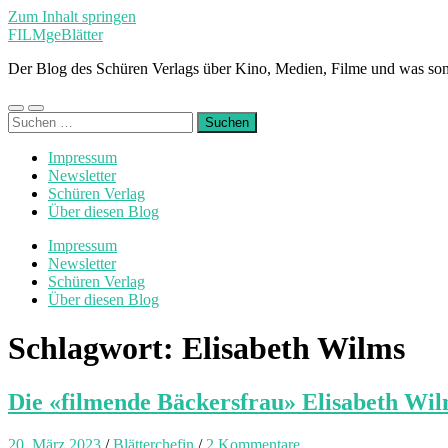
Zum Inhalt springen
FILMgeBlätter
Der Blog des Schüren Verlags über Kino, Medien, Filme und was son
Mobile-
Suchfeld
Suchen
Menü
ein-/ausblenden
nach:
ein-/ausblenden
Impressum
Newsletter
Schüren Verlag
Über diesen Blog
Impressum
Newsletter
Schüren Verlag
Über diesen Blog
Schlagwort:
Elisabeth Wilms
Die «filmende Bäckersfrau» Elisabeth Wi
20. März 2023
/
Blätterchefin
/
2 Kommentare