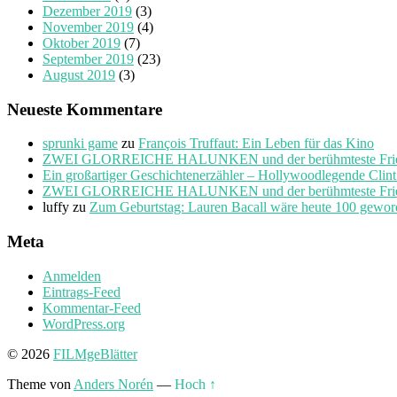
Dezember 2019
(3)
November 2019
(4)
Oktober 2019
(7)
September 2019
(23)
August 2019
(3)
Neueste Kommentare
sprunki game
zu
François Truffaut: Ein Leben für das Kino
ZWEI GLORREICHE HALUNKEN und der berühmteste Friedho
Ein großartiger Geschichtenerzähler – Hollywoodlegende Clin
ZWEI GLORREICHE HALUNKEN und der berühmteste Friedho
luffy
zu
Zum Geburtstag: Lauren Bacall wäre heute 100 gewo
Meta
Anmelden
Eintrags-Feed
Kommentar-Feed
WordPress.org
© 2026
FILMgeBlätter
Theme von
Anders Norén
—
Hoch ↑