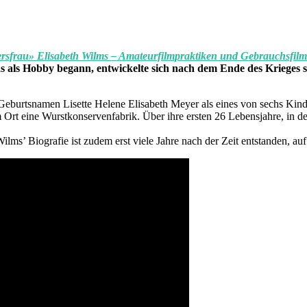
ersfrau» Elisabeth Wilms
–
Amateurfilmpraktiken und Gebrauchsfilm
s als Hobby begann, entwickelte sich nach dem Ende des Krieges sc
 Geburtsnamen Lisette Helene Elisabeth Meyer als eines von sechs K
 Ort eine Wurstkonservenfabrik. Über ihre ersten 26 Lebensjahre, in d
ilms’ Biografie ist zudem erst viele Jahre nach der Zeit entstanden, au