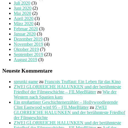
Juli 2020
(3)
Juni 2020
(2)
Mai 2020
(2)
April 2020
(3)
März 2020
(4)
Februar 2020
(3)
Januar 2020
(3)
Dezember 2019
(3)
November 2019
(4)
Oktober 2019
(7)
September 2019
(23)
August 2019
(3)
Neueste Kommentare
sprunki game
zu
François Truffaut: Ein Leben für das Kino
ZWEI GLORREICHE HALUNKEN und der berühmteste
Friedhof der Filmgeschichte – FILMgeBlätter
zu
Wie der
Western nach Spanien kam
Ein großartiger Geschichtenerzähler – Hollywoodlegende
Clint Eastwood wird 95 – FILMgeBlätter
zu
ZWEI
GLORREICHE HALUNKEN und der berühmteste Friedhof
der Filmgeschichte
ZWEI GLORREICHE HALUNKEN und der berühmteste
Friedhof der Filmgeschichte – FILMgeBlätter
zu
Auf der