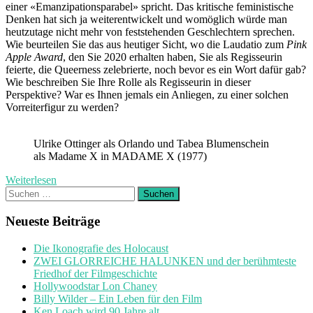
einer «Emanzipationsparabel» spricht. Das kritische feministische
Denken hat sich ja weiterentwickelt und womöglich würde man
heutzutage nicht mehr von feststehenden Geschlechtern sprechen.
Wie beurteilen Sie das aus heutiger Sicht, wo die Laudatio zum
Pink
Apple Award
, den Sie 2020 erhalten haben, Sie als Regisseurin
feierte, die Queerness zelebrierte, noch bevor es ein Wort dafür gab?
Wie beschreiben Sie Ihre Rolle als Regisseurin in dieser
Perspektive? War es Ihnen jemals ein Anliegen, zu einer solchen
Vorreiterfigur zu werden?
Ulrike Ottinger als Orlando und Tabea Blumenschein
als Madame X in MADAME X (1977)
Weiterlesen
Suchen
nach:
Neueste Beiträge
Die Ikonografie des Holocaust
ZWEI GLORREICHE HALUNKEN und der berühmteste
Friedhof der Filmgeschichte
Hollywoodstar Lon Chaney
Billy Wilder – Ein Leben für den Film
Ken Loach wird 90 Jahre alt