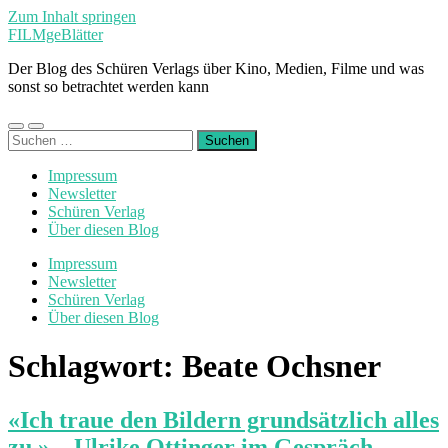
Zum Inhalt springen
FILMgeBlätter
Der Blog des Schüren Verlags über Kino, Medien, Filme und was
sonst so betrachtet werden kann
Mobile-
Suchfeld
Suchen
Menü
ein-/ausblenden
nach:
ein-/ausblenden
Impressum
Newsletter
Schüren Verlag
Über diesen Blog
Impressum
Newsletter
Schüren Verlag
Über diesen Blog
Schlagwort:
Beate Ochsner
«Ich traue den Bildern grundsätzlich alles
zu.» – Ulrike Ottinger im Gespräch